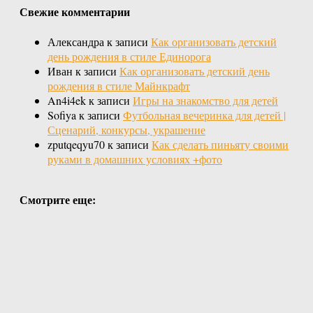
Свежие комментарии
Александра
к записи
Как организовать детский
день рождения в стиле Единорога
Иван
к записи
Как организовать детский день
рождения в стиле Майнкрафт
An4i4ek
к записи
Игры на знакомство для детей
Sofiya
к записи
Футбольная вечеринка для детей |
Сценарий, конкурсы, украшение
zputqeqyu70
к записи
Как сделать пиньяту своими
руками в домашних условиях +фото
Смотрите еще: