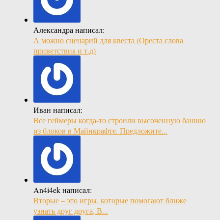
Александра написал:
А можно сценарий для квеста (Ореста слова
приветствия и т.д)
Иван написал:
Все геймеры когда-то строили высоченную башню
из блоков в Майнкрафте. Предложите...
An4i4ek написал:
Вторые – это игры, которые помогают ближе
узнать друг друга, В...