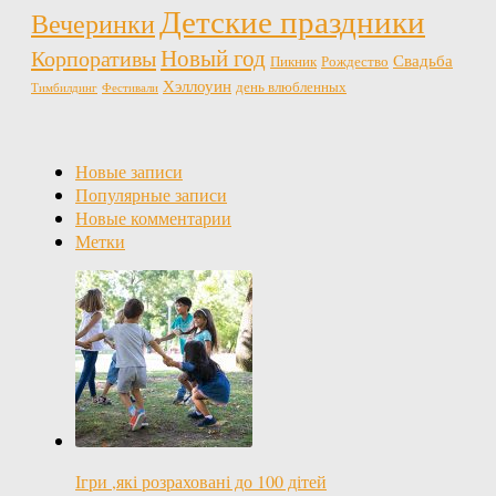
Детские праздники
Вечеринки
Новый год
Корпоративы
Свадьба
Пикник
Рождество
Хэллоуин
день влюбленных
Тимбилдинг
Фестивали
Новые записи
Популярные записи
Новые комментарии
Метки
Ігри ,які розраховані до 100 дітей