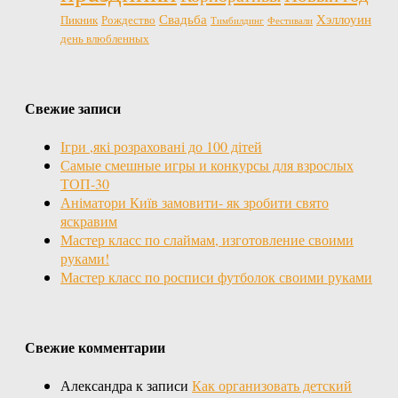
Свадьба
Хэллоуин
Пикник
Рождество
Тимбилдинг
Фестивали
день влюбленных
Свежие записи
Ігри ,які розраховані до 100 дітей
Самые смешные игры и конкурсы для взрослых
ТОП-30
Аніматори Київ замовити- як зробити свято
яскравим
Мастер класс по слаймам, изготовление своими
руками!
Мастер класс по росписи футболок своими руками
Свежие комментарии
Александра
к записи
Как организовать детский