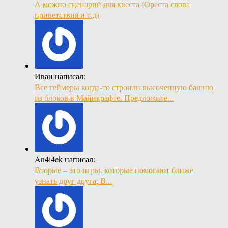
А можно сценарий для квеста (Ореста слова
приветствия и т.д)
Иван написал:
Все геймеры когда-то строили высоченную башню
из блоков в Майнкрафте. Предложите...
An4i4ek написал:
Вторые – это игры, которые помогают ближе
узнать друг друга, В...