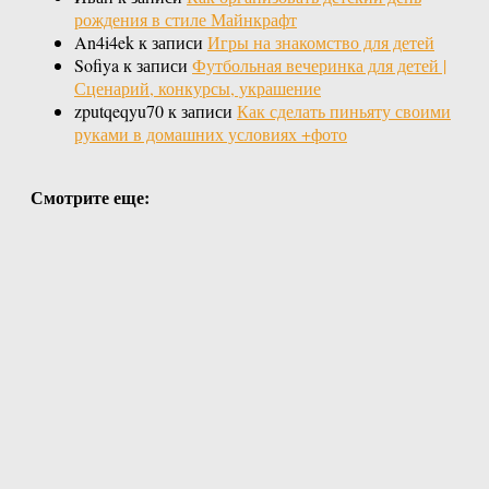
рождения в стиле Майнкрафт
An4i4ek
к записи
Игры на знакомство для детей
Sofiya
к записи
Футбольная вечеринка для детей |
Сценарий, конкурсы, украшение
zputqeqyu70
к записи
Как сделать пиньяту своими
руками в домашних условиях +фото
Смотрите еще: