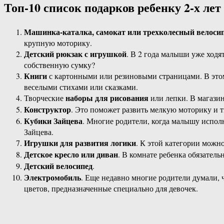
Топ-10 список подарков ребенку 2-х лет
Машинка-каталка, самокат или трехколесный велоси
крупную моторику.
Детский рюкзак с игрушкой
. В 2 года малыши уже ходя
собственную сумку?
Книги
с картонными или резиновыми страницами. В этом
веселыми стихами или сказками.
наборы для рисования
Творческие
или лепки. В магазин
Конструктор
. Это поможет развить мелкую моторику и т
Кубики Зайцева
. Многие родители, когда малышу исполн
Зайцева.
Игрушки для развития логики
. К этой категории можн
Детское кресло или диван
. В комнате ребенка обязатель
Детский велосипед
.
Электромобиль
. Еще недавно многие родители думали, 
цветов, предназначенные специально для девочек.