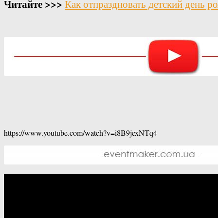
Читайте >>>
Как отпраздновать детский день р
https://www.youtube.com/watch?v=i8B9jexNTq4