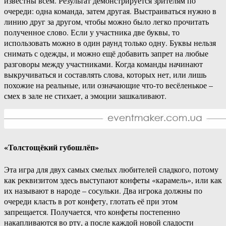
известны всем. Результат демонстрируется зрителям по
очереди: одна команда, затем другая. Выстраиваться нужно в
линию друг за другом, чтобы можно было легко прочитать
полученное слово. Если у участника две буквы, то
использовать можно в один раунд только одну. Буквы нельзя
снимать с одежды, и можно ещё добавить запрет на любые
разговоры между участниками. Когда команды начинают
выкручиваться и составлять слова, которых нет, или лишь
похожие на реальные, или означающие что-то весёленькое –
смех в зале не стихает, а эмоции зашкаливают.
«Толстощёкий губошлёп»
Эта игра для двух самых смелых любителей сладкого, потому
как реквизитом здесь выступают конфеты «карамель», или как
их называют в народе – сосульки. Два игрока должны по
очереди класть в рот конфету, глотать её при этом
запрещается. Получается, что конфеты постепенно
накапливаются во рту, а после каждой новой сладости