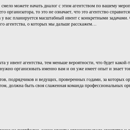
ы смело можете начать диалог с этим агентством по вашему мер
го организатора, то это не означает, что это агентство справи
а у вас планируется масштабный ивент с конкретными задачами.
ого агентства, о которых мы дальше расскажем…
 у ивент агентства, тем меньше вероятности, что будет какой-т
ужно организовать именно вам и он уже имеет опыт и знает то
тов, подрядчиков и ведущих, проверенных годами, за которых ор
ытом, должна быть своя слаженная команда профессиональных ор
ание на портфолио, какие ивенты организовывало агентство и ск