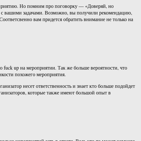
оприятию. Но помним про поговорку — «Доверяй, но
тся с вашими задачами. Возможно, вы получили рекомендацию,
 Соответсвенно вам придется обратить внимание не только на
о fuck up на мероприятии. Так же больше вероятности, что
нкости похожего мероприятия.
ганизатор несет ответственность и знает кто больше подойдет
ганизаторов, которые также имеют большой опыт в
олько мероприятий есть в отчете. Ведь кто-то может немного