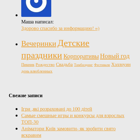
Маша написал:
Здорово спасибо за информацию! =)
Детские
Вечеринки
праздники
Новый год
Корпоративы
Свадьба
Хэллоуин
Пикник
Рождество
Тимбилдинг
Фестивали
день влюбленных
Свежие записи
Ігри ,які розраховані до 100 дітей
Самые смешные игры и конкурсы для взрослых
ТОП-30
Аніматори Київ замовити- як зробити свято
яскравим